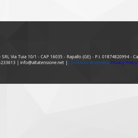
SRL Via Tuia 10/1 - CAP 16035 - Rapallo (GE) - P.I. 01874820994 - Cap
5233613 | info@altatensione.net |
Condizioni di Vendita
Privacy Poli