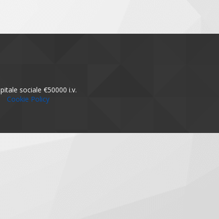
itale sociale €50000 i.v.
cy
Cookie Policy